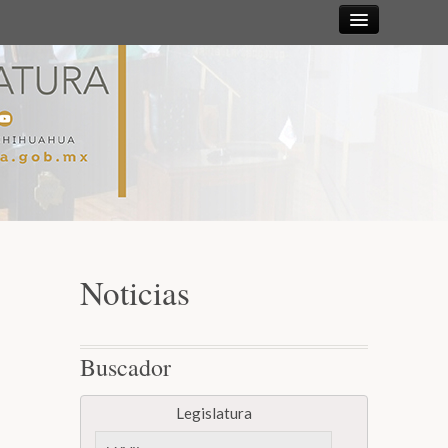
Sesiones
Diputadas y
Diputados
Gaceta
Parlamentaria
Noticias
Mesa Directiva y Diputación Permanente
Buscador
Junta de Coordinación Política
Legislatura
Comisiones