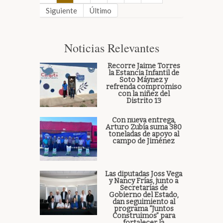
Siguiente
Último
Noticias Relevantes
Recorre Jaime Torres
la Estancia Infantil de
Soto Máynez y
refrenda compromiso
con la niñez del
Distrito 13
Con nueva entrega,
Arturo Zubía suma 380
toneladas de apoyo al
campo de Jiménez
Las diputadas Joss Vega
y Nancy Frías, junto a
Secretarías de
Gobierno del Estado,
dan seguimiento al
programa “Juntos
Construimos” para
fortalecer la