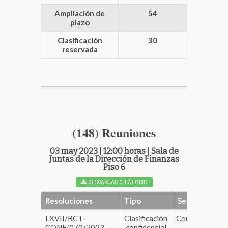
Ampliación de
54
plazo
Clasificación
30
reservada
(148) Reuniones
03 may 2023 | 12:00 horas | Sala de
Juntas de la Dirección de Finanzas
Piso 6
DESCARGAR CITATORIO
Resoluciones
Tipo
Sentido
LXVII/RCT-
Clasificación
Confirma
DE
CONF/070/2023.
confidencial