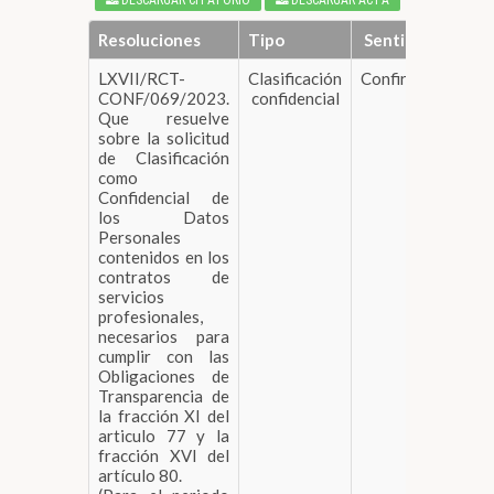
DESCARGAR CITATORIO
DESCARGAR ACTA
Resoluciones
Tipo
Sentido
LXVII/RCT-
Clasificación
Confirma
DESCA
CONF/069/2023.
confidencial
Que resuelve
sobre la solicitud
de Clasificación
como
Confidencial de
los Datos
Personales
contenidos en los
contratos de
servicios
profesionales,
necesarios para
cumplir con las
Obligaciones de
Transparencia de
la fracción XI del
articulo 77 y la
fracción XVI del
artículo 80.