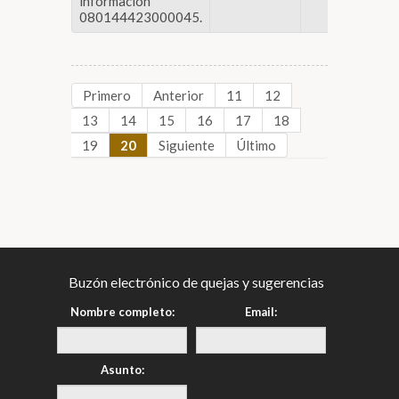
información
080144423000045.
Primero
Anterior
11
12
13
14
15
16
17
18
19
20
Siguiente
Último
Buzón electrónico de quejas y sugerencias
Nombre completo:
Email:
Asunto: