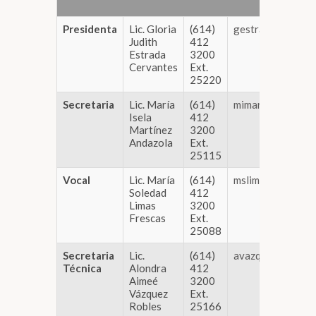
Presidenta
Lic. Gloria
(614)
gestrada@congre
Judith
412
Estrada
3200
Cervantes
Ext.
25220
Secretaria
Lic. María
(614)
mimartinez@cong
Isela
412
Martínez
3200
Andazola
Ext.
25115
Vocal
Lic. María
(614)
mslimas@congres
Soledad
412
Limas
3200
Frescas
Ext.
25088
Secretaria
Lic.
(614)
avazquez@congre
Técnica
Alondra
412
Aimeé
3200
Vázquez
Ext.
Robles
25166