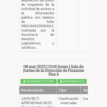
ampliación del plazo
de respuesta de la
solicitud de acceso a
la información
pública con número
de folio
080144423000061,
realizada por la
Secretaría de
Asuntos
Legislativos y
Jurídicos.
08 mar 2023 | 13:00 horas | Sala de
Juntas de la Dirección de Finanzas
Piso 6
DESCARGAR CITATORIO
DESCARGAR ACTA
Resoluciones
Tipo
Sentido
LXVII/RCT-
Clasificación
Confirma
DE
APROB/066/2023.
reservada