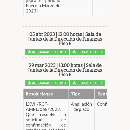
(Para el periodo
Enero a Marzo de
2023)
05 abr 2023 | 12:00 horas | Sala de
Juntas de la Dirección de Finanzas
Piso 6
DESCARGAR CITATORIO
DESCARGAR ACTA
29 mar 2023 | 13:00 horas | Sala de
Juntas de la Dirección de Finanzas
Piso 6
DESCARGAR CITATORIO
DESCARGAR ACTA
Resoluciones
Tipo
Sentido
LXVII/RCT-
Ampliación
Confirma
DESC
AMPL/068/2023.
de plazo
Que resuelve la
solicitud de
confirmación de