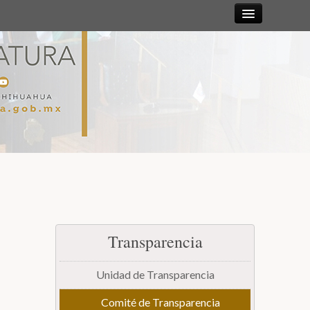
Sesiones
Diputadas y
Diputados
Gaceta
Parlamentaria
Mesa Directiva y Diputación Permanente
Transparencia
Junta de Coordinación Política
Unidad de Transparencia
Comisiones
Comité de Transparencia