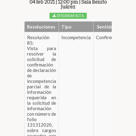
04 feb 2021 | 12:00 pm | Sala Benito
Juárez
DESCARGAR ACTA
Resoluciones
Tipo
Sentido
Resolución
Incompetencia
Confirma
DESCAR
85:
Vista para
resolver la
solicitud de
confirmación
de declaración
de
incompetencia
parcial de la
información
requerida en
la solicitud de
información
con número de
folio
131312020,
sobre cargos
ocupados por