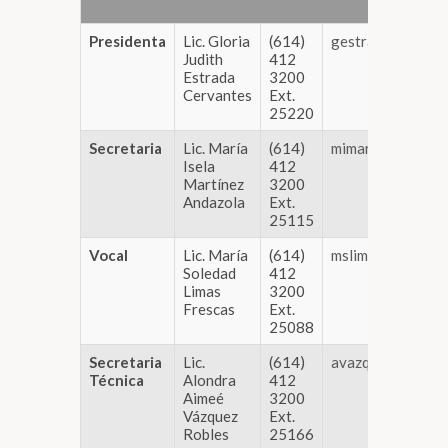
Presidenta
Lic. Gloria
(614)
gestrada@congre
Judith
412
Estrada
3200
Cervantes
Ext.
25220
Secretaria
Lic. María
(614)
mimartinez@cong
Isela
412
Martínez
3200
Andazola
Ext.
25115
Vocal
Lic. María
(614)
mslimas@congres
Soledad
412
Limas
3200
Frescas
Ext.
25088
Secretaria
Lic.
(614)
avazquez@congre
Técnica
Alondra
412
Aimeé
3200
Vázquez
Ext.
Robles
25166