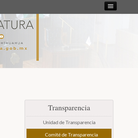
Sesiones
Diputadas y
Diputados
Gaceta
Parlamentaria
Mesa Directiva y Diputación Permanente
Transparencia
Junta de Coordinación Política
Unidad de Transparencia
Comisiones
Comité de Transparencia