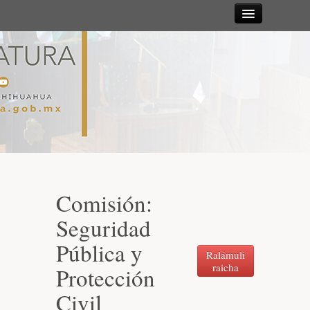
Sesiones
Diputadas y
Diputados
Gaceta
Parlamentaria
Comisión:
Mesa Directiva y Diputación Permanente
Seguridad
Pública y
Junta de Coordinación Política
Ralámuli
raicha
Protección
Civil
Comisiones