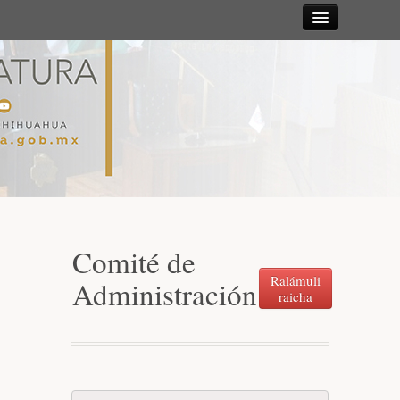
Sesiones
Diputadas y
Diputados
Gaceta
Parlamentaria
Comité de
Mesa Directiva y Diputación Permanente
Ralámuli
Administración
raicha
Junta de Coordinación Política
Comisiones