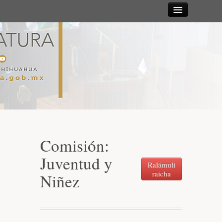
Sesiones
Diputadas y
Diputados
Gaceta
Parlamentaria
Comisión:
Mesa Directiva y Diputación Permanente
Juventud y
Ralámuli
raicha
Niñez
Junta de Coordinación Política
Comisiones