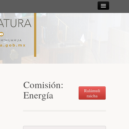
Sesiones
Diputadas y
Diputados
Gaceta
Parlamentaria
Comisión:
Mesa Directiva y Diputación Permanente
Ralámuli
Energía
raicha
Junta de Coordinación Política
Comisiones