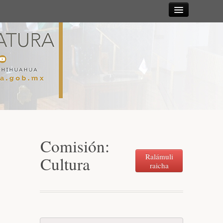
Sesiones
Diputadas y
Diputados
Gaceta
Parlamentaria
Comisión:
Mesa Directiva y Diputación Permanente
Ralámuli
Cultura
raicha
Junta de Coordinación Política
Comisiones