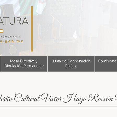
Mesa Directiva y
Junta de Coordinación
Comisione
Diputación Permanente
Política
érito Cultural Víctor Hugo Rascón 