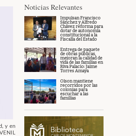
Noticias Relevantes
Impulsan Francisco
Sánchez y Alfredo
Chávez reforma para
dotar de autonomía
constitucional a la
Fiscalía del Estado
Entrega de paquete
de obras públicas,
mejoran la calidad de
vida de las familias en
Riva Palacio: Jaime
Torres Amaya
Olson mantiene
recorridos por las
colonias para
escuchar a las
familias
d, y en
UVENIL