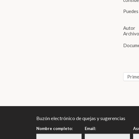
conside
Puedes l
Autor
Archivo
Docum
Prim
Buzón electrónico de quejas y sugerencias
Nombre completo:
Email:
As