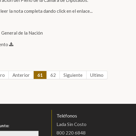
ración del Pleno de la Cámara de Diputados.
eer la nota completa dando click en el enlace...
 General de la Nación
ento
ero
Anterior
61
62
Siguiente
Ultimo
Teléfonos
Lada Sin Costo
unto:
800 220 6848