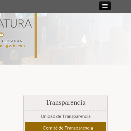
Sesiones
Diputadas y
Diputados
Gaceta
Parlamentaria
Mesa Directiva y Diputación Permanente
Transparencia
Junta de Coordinación Política
Unidad de Transparencia
Comisiones
Comité de Transparencia