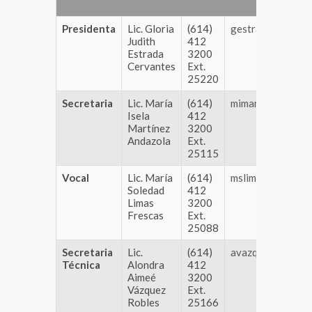
Presidenta
Lic. Gloria
(614)
gestrada@congre
Judith
412
Estrada
3200
Cervantes
Ext.
25220
Secretaria
Lic. María
(614)
mimartinez@cong
Isela
412
Martínez
3200
Andazola
Ext.
25115
Vocal
Lic. María
(614)
mslimas@congres
Soledad
412
Limas
3200
Frescas
Ext.
25088
Secretaria
Lic.
(614)
avazquez@congre
Técnica
Alondra
412
Aimeé
3200
Vázquez
Ext.
Robles
25166