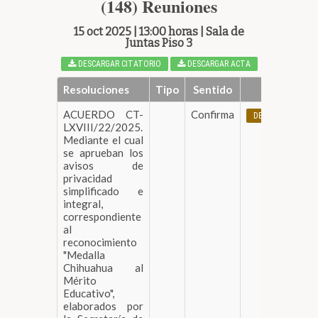
(148) Reuniones
15 oct 2025 | 13:00 horas | Sala de
Juntas Piso 3
DESCARGAR CITATORIO
DESCARGAR ACTA
Resoluciones
Tipo
Sentido
ACUERDO CT-
Confirma
DESCARGAR
LXVIII/22/2025.
Mediante el cual
se aprueban los
avisos de
privacidad
simplificado e
integral,
correspondiente
al
reconocimiento
"Medalla
Chihuahua al
Mérito
Educativo",
elaborados por