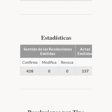
Estadísticas
Sentido de las Resoluciones
Actas
Emitidas
Emitidas
Confirma
Modifica
Revoca
428
0
0
137
Resoluciones por Tipo