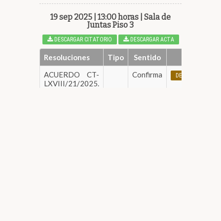
19 sep 2025 | 13:00 horas | Sala de
Juntas Piso 3
DESCARGAR CITATORIO
DESCARGAR ACTA
Resoluciones
Tipo
Sentido
ACUERDO CT-
Confirma
DESCARGAR
LXVIII/21/2025.
Mediante el cual
se aprueban los
avisos de
privacidad
simplificado e
integral
correspondiente
al "Parlamento
de Mujeres del
Estado de
Chihuahua",
elaborados por
la Secretaría de
Asuntos
Legislativos y