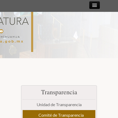
Sesiones
Diputadas y
Diputados
Gaceta
Parlamentaria
Mesa Directiva y Diputación Permanente
Transparencia
Junta de Coordinación Política
Unidad de Transparencia
Comisiones
Comité de Transparencia