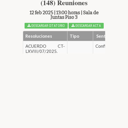
(148) Reuniones
12 feb 2025 | 13:00 horas | Sala de
Juntas Piso 3
DESCARGAR CITATORIO
DESCARGAR ACTA
Resoluciones
Tipo
Sentido
ACUERDO CT-
Confirma
DESC
LXVIII/07/2025.
Mediante el cual se
aprueban los avisos
de privacidad
simplificado e
integral
correspondiente al
Premio de
Responsabilidad
Medioambiental,
elaborados por la
Secretaría de
Asuntos
Legislativos y
Jurídicos, en