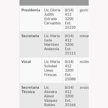
Presidenta
Lic. Gloria
(614)
gestrada@congre
Judith
412
Estrada
3200
Cervantes
Ext.
25220
Secretaria
Lic. María
(614)
mimartinez@cong
Isela
412
Martínez
3200
Andazola
Ext.
25115
Vocal
Lic. María
(614)
mslimas@congres
Soledad
412
Limas
3200
Frescas
Ext.
25088
Secretaria
Lic.
(614)
avazquez@congre
Técnica
Alondra
412
Aimeé
3200
Vázquez
Ext.
Robles
25166