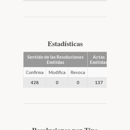
Estadísticas
Sentido de las Resoluciones
Actas
Emitidas
Emitidas
Confirma
Modifica
Revoca
428
0
0
137
Resoluciones por Tipo