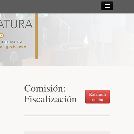
Sesiones
Diputadas y
Diputados
Gaceta
Parlamentaria
Comisión:
Mesa Directiva y Diputación Permanente
Ralámuli
Fiscalización
raicha
Junta de Coordinación Política
Comisiones