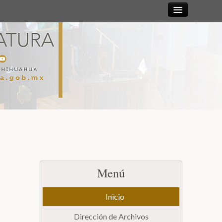
Sesiones
Diputadas y
Diputados
Gaceta
Parlamentaria
Mesa Directiva y Diputación Permanente
Menú
Junta de Coordinación Política
Inicio
Comisiones
Dirección de Archivos