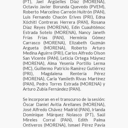
(PT), Jael Argüelles Díaz (MORENA),
Octavio Javier Borunda Quevedo (PVEM),
Roberto Marcelino Carreón Huitrón (PAN),
Luis Fernando Chacón Erives (PRI), Edna
Xóchitl Contreras Herrera (PAN), Rosana
Díaz Reyes (MORENA), Edin Cuauhtémoc
Estrada Sotelo (MORENA), Nancy Janeth
Frías Frías (PAN), Herminia Gómez
Carrasco (MORENA), Elizabeth Guzmán
Argueta (MORENA), Roberto Arturo
Medina Aguirre (PRI), Carlos Alfredo Olson
San Vicente (PAN), Leticia Ortega Máynez
(MORENA), Alma Yesenia Portillo Lerma
(MC), Guillermo Patricio Ramírez Gutiérrez
(PRI), Magdalena Rentería Pérez
(MORENA), Carla Yamileth Rivas Martínez
(PAN), Pedro Torres Estrada (MORENA) y
Arturo Zubía Fernández (PAN).
Se incorporan en el transcurso de la sesión:
Óscar Daniel Avitia Arellanes (MORENA),
José Alfredo Chávez Madrid (PAN), Irlanda
Dominique Márquez Nolasco (PT), Saúl
Mireles Corral (PAN), Edith Palma
Ontiveros (MORENA), Ismael Pérez Pavía