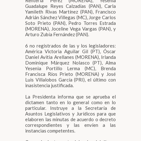
Rentería Pérez (MORENA), Yesenia
Guadalupe Reyes Calzadías (PAN), Carla
Yamileth Rivas Martínez (PAN), Francisco
Adrián Sánchez Villegas (MC), Jorge Carlos
Soto Prieto (PAN), Pedro Torres Estrada
(MORENA), Joceline Vega Vargas (PAN), y
Arturo Zubía Fernández (PAN).
6 no registrados de las y los legisladores:
América Victoria Aguilar Gil (PT), Óscar
Daniel Avitia Arellanes (MORENA), Irlanda
Dominique Márquez Nolasco (PT), Alma
Yesenia Portillo Lerma (MC), Brenda
Francisca Ríos Prieto (MORENA) y José
Luis Villalobos García (PRI), el último con
inasistencia justificada.
La Presidenta informa que se aprueba el
dictamen tanto en lo general como en lo
particular. Instruye a la Secretaría de
Asuntos Legislativos y Jurídicos para que
elaboren las minutas de acuerdo o decreto
correspondientes y las envíen a las
instancias competentes.