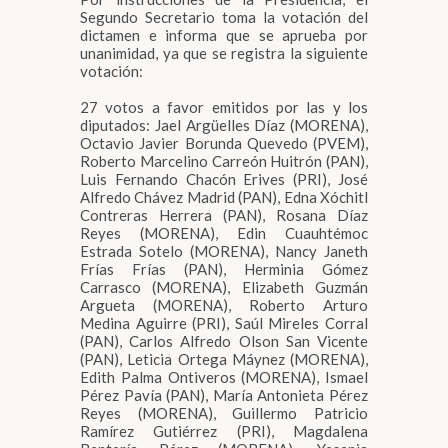
Segundo Secretario toma la votación del
dictamen e informa que se aprueba por
unanimidad, ya que se registra la siguiente
votación:
27 votos a favor emitidos por las y los
diputados: Jael Argüelles Díaz (MORENA),
Octavio Javier Borunda Quevedo (PVEM),
Roberto Marcelino Carreón Huitrón (PAN),
Luis Fernando Chacón Erives (PRI), José
Alfredo Chávez Madrid (PAN), Edna Xóchitl
Contreras Herrera (PAN), Rosana Díaz
Reyes (MORENA), Edin Cuauhtémoc
Estrada Sotelo (MORENA), Nancy Janeth
Frías Frías (PAN), Herminia Gómez
Carrasco (MORENA), Elizabeth Guzmán
Argueta (MORENA), Roberto Arturo
Medina Aguirre (PRI), Saúl Mireles Corral
(PAN), Carlos Alfredo Olson San Vicente
(PAN), Leticia Ortega Máynez (MORENA),
Edith Palma Ontiveros (MORENA), Ismael
Pérez Pavía (PAN), María Antonieta Pérez
Reyes (MORENA), Guillermo Patricio
Ramírez Gutiérrez (PRI), Magdalena