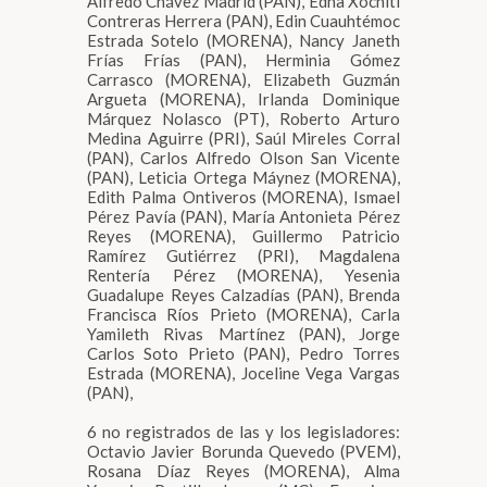
Alfredo Chávez Madrid (PAN), Edna Xóchitl
Contreras Herrera (PAN), Edin Cuauhtémoc
Estrada Sotelo (MORENA), Nancy Janeth
Frías Frías (PAN), Herminia Gómez
Carrasco (MORENA), Elizabeth Guzmán
Argueta (MORENA), Irlanda Dominique
Márquez Nolasco (PT), Roberto Arturo
Medina Aguirre (PRI), Saúl Mireles Corral
(PAN), Carlos Alfredo Olson San Vicente
(PAN), Leticia Ortega Máynez (MORENA),
Edith Palma Ontiveros (MORENA), Ismael
Pérez Pavía (PAN), María Antonieta Pérez
Reyes (MORENA), Guillermo Patricio
Ramírez Gutiérrez (PRI), Magdalena
Rentería Pérez (MORENA), Yesenia
Guadalupe Reyes Calzadías (PAN), Brenda
Francisca Ríos Prieto (MORENA), Carla
Yamileth Rivas Martínez (PAN), Jorge
Carlos Soto Prieto (PAN), Pedro Torres
Estrada (MORENA), Joceline Vega Vargas
(PAN),
6 no registrados de las y los legisladores:
Octavio Javier Borunda Quevedo (PVEM),
Rosana Díaz Reyes (MORENA), Alma