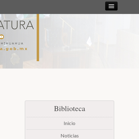
Sesiones
Diputadas y
Diputados
Gaceta
Parlamentaria
Mesa Directiva y Diputación Permanente
Biblioteca
Junta de Coordinación Política
Inicio
Comisiones
Noticias