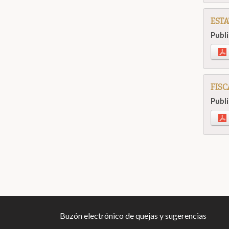
EST
Publ
FIS
Publ
Buzón electrónico de quejas y sugerencias