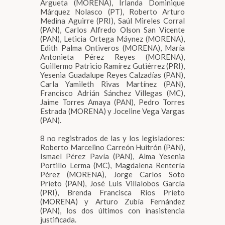
Argueta (MORENA), Irlanda Dominique
Márquez Nolasco (PT), Roberto Arturo
Medina Aguirre (PRI), Saúl Mireles Corral
(PAN), Carlos Alfredo Olson San Vicente
(PAN), Leticia Ortega Máynez (MORENA),
Edith Palma Ontiveros (MORENA), María
Antonieta Pérez Reyes (MORENA),
Guillermo Patricio Ramírez Gutiérrez (PRI),
Yesenia Guadalupe Reyes Calzadías (PAN),
Carla Yamileth Rivas Martínez (PAN),
Francisco Adrián Sánchez Villegas (MC),
Jaime Torres Amaya (PAN), Pedro Torres
Estrada (MORENA) y Joceline Vega Vargas
(PAN).
8 no registrados de las y los legisladores:
Roberto Marcelino Carreón Huitrón (PAN),
Ismael Pérez Pavía (PAN), Alma Yesenia
Portillo Lerma (MC), Magdalena Rentería
Pérez (MORENA), Jorge Carlos Soto
Prieto (PAN), José Luis Villalobos García
(PRI), Brenda Francisca Ríos Prieto
(MORENA) y Arturo Zubía Fernández
(PAN), los dos últimos con inasistencia
justificada.