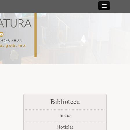
Sesiones
Diputadas y
Diputados
Gaceta
Parlamentaria
Mesa Directiva y Diputación Permanente
Biblioteca
Junta de Coordinación Política
Inicio
Comisiones
Noticias