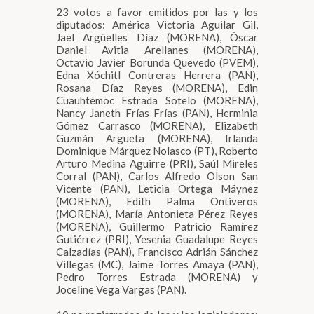
23 votos a favor emitidos por las y los
diputados: América Victoria Aguilar Gil,
Jael Argüelles Díaz (MORENA), Óscar
Daniel Avitia Arellanes (MORENA),
Octavio Javier Borunda Quevedo (PVEM),
Edna Xóchitl Contreras Herrera (PAN),
Rosana Díaz Reyes (MORENA), Edin
Cuauhtémoc Estrada Sotelo (MORENA),
Nancy Janeth Frías Frías (PAN), Herminia
Gómez Carrasco (MORENA), Elizabeth
Guzmán Argueta (MORENA), Irlanda
Dominique Márquez Nolasco (PT), Roberto
Arturo Medina Aguirre (PRI), Saúl Mireles
Corral (PAN), Carlos Alfredo Olson San
Vicente (PAN), Leticia Ortega Máynez
(MORENA), Edith Palma Ontiveros
(MORENA), María Antonieta Pérez Reyes
(MORENA), Guillermo Patricio Ramírez
Gutiérrez (PRI), Yesenia Guadalupe Reyes
Calzadías (PAN), Francisco Adrián Sánchez
Villegas (MC), Jaime Torres Amaya (PAN),
Pedro Torres Estrada (MORENA) y
Joceline Vega Vargas (PAN).