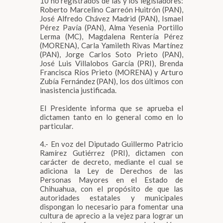
10 no registrados de las y los legisladores:
Roberto Marcelino Carreón Huitrón (PAN),
José Alfredo Chávez Madrid (PAN), Ismael
Pérez Pavía (PAN), Alma Yesenia Portillo
Lerma (MC), Magdalena Rentería Pérez
(MORENA), Carla Yamileth Rivas Martínez
(PAN), Jorge Carlos Soto Prieto (PAN),
José Luis Villalobos García (PRI), Brenda
Francisca Ríos Prieto (MORENA) y Arturo
Zubía Fernández (PAN), los dos últimos con
inasistencia justificada.
El Presidente informa que se aprueba el
dictamen tanto en lo general como en lo
particular.
4.- En voz del Diputado Guillermo Patricio
Ramírez Gutiérrez (PRI), dictamen con
carácter de decreto, mediante el cual se
adiciona la Ley de Derechos de las
Personas Mayores en el Estado de
Chihuahua, con el propósito de que las
autoridades estatales y municipales
dispongan lo necesario para fomentar una
cultura de aprecio a la vejez para lograr un