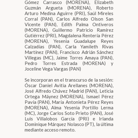
Gómez Carrasco (MORENA), Elizabeth
Guzmán Argueta (MORENA), Roberto
Arturo Medina Aguirre (PRI), Saúl Mireles
Corral (PAN), Carlos Alfredo Olson San
Vicente (PAN), Edith Palma Ontiveros
(MORENA), Guillermo Patricio Ramírez
Gutiérrez (PRI), Magdalena Rentería Pérez
(MORENA), Yesenia Guadalupe Reyes
Calzadías (PAN), Carla Yamileth Rivas
Martínez (PAN), Francisco Adrián Sánchez
Villegas (MC), Jaime Torres Amaya (PAN),
Pedro Torres Estrada (MORENA) y
Joceline Vega Vargas (PAN)
Se incorporan en el transcurso de la sesión:
Óscar Daniel Avitia Arellanes (MORENA),
José Alfredo Chávez Madrid (PAN), Leticia
Ortega Máynez (MORENA), Ismael Pérez
Pavía (PAN), María Antonieta Pérez Reyes
(MORENA), Alma Yesenia Portillo Lerma
(MC), Jorge Carlos Soto Prieto (PAN), José
Luis Villalobos García (PRI) e Irlanda
Dominique Márquez Nolasco (PT), la última
mediante acceso remoto.