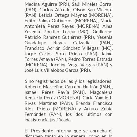
Medina Aguirre (PRI), Saúl Mireles Corral
(PAN), Carlos Alfredo Olson San Vicente
(PAN), Leticia Ortega Máynez (MORENA),
Edith Palma Ontiveros (MORENA), María
Antonieta Pérez Reyes (MORENA), Alma
Yesenia Portillo Lerma (MC), Guillermo
Patricio Ramírez Gutiérrez (PRI), Yesenia
Guadalupe Reyes Calzadías (PAN),
Francisco Adrián Sánchez Villegas (MC),
Jorge Carlos Soto Prieto (PAN), Jaime
Torres Amaya (PAN), Pedro Torres Estrada
(MORENA), Joceline Vega Vargas (PAN) y
José Luis Villalobos García (PRI).
6 no registrados de las y los legisladores:
Roberto Marcelino Carreón Huitrón (PAN),
Ismael Pérez Pavía (PAN), Magdalena
Rentería Pérez (MORENA), Carla Yamileth
Rivas Martínez (PAN), Brenda Francisca
Ríos Prieto (MORENA) y Arturo Zubía
Fernández (PAN), los dos últimos con
inasistencia justificada.
El Presidente informa que se aprueba el
dictamen tanto en lo general como en lo