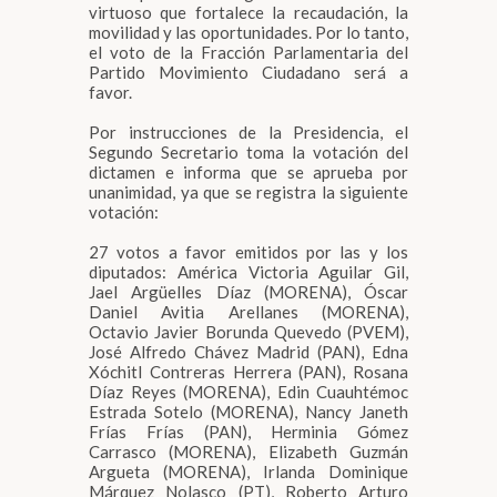
virtuoso que fortalece la recaudación, la
movilidad y las oportunidades. Por lo tanto,
el voto de la Fracción Parlamentaria del
Partido Movimiento Ciudadano será a
favor.
Por instrucciones de la Presidencia, el
Segundo Secretario toma la votación del
dictamen e informa que se aprueba por
unanimidad, ya que se registra la siguiente
votación:
27 votos a favor emitidos por las y los
diputados: América Victoria Aguilar Gil,
Jael Argüelles Díaz (MORENA), Óscar
Daniel Avitia Arellanes (MORENA),
Octavio Javier Borunda Quevedo (PVEM),
José Alfredo Chávez Madrid (PAN), Edna
Xóchitl Contreras Herrera (PAN), Rosana
Díaz Reyes (MORENA), Edin Cuauhtémoc
Estrada Sotelo (MORENA), Nancy Janeth
Frías Frías (PAN), Herminia Gómez
Carrasco (MORENA), Elizabeth Guzmán
Argueta (MORENA), Irlanda Dominique
Márquez Nolasco (PT), Roberto Arturo