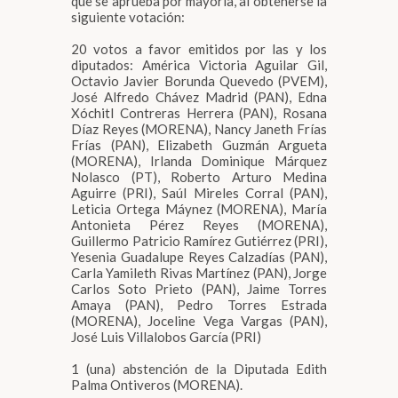
que se aprueba por mayoría, al obtenerse la
siguiente votación:
20 votos a favor emitidos por las y los
diputados: América Victoria Aguilar Gil,
Octavio Javier Borunda Quevedo (PVEM),
José Alfredo Chávez Madrid (PAN), Edna
Xóchitl Contreras Herrera (PAN), Rosana
Díaz Reyes (MORENA), Nancy Janeth Frías
Frías (PAN), Elizabeth Guzmán Argueta
(MORENA), Irlanda Dominique Márquez
Nolasco (PT), Roberto Arturo Medina
Aguirre (PRI), Saúl Mireles Corral (PAN),
Leticia Ortega Máynez (MORENA), María
Antonieta Pérez Reyes (MORENA),
Guillermo Patricio Ramírez Gutiérrez (PRI),
Yesenia Guadalupe Reyes Calzadías (PAN),
Carla Yamileth Rivas Martínez (PAN), Jorge
Carlos Soto Prieto (PAN), Jaime Torres
Amaya (PAN), Pedro Torres Estrada
(MORENA), Joceline Vega Vargas (PAN),
José Luis Villalobos García (PRI)
1 (una) abstención de la Diputada Edith
Palma Ontiveros (MORENA).