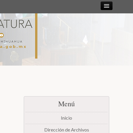
Sesiones
Diputadas y
Diputados
Gaceta
Parlamentaria
Mesa Directiva y Diputación Permanente
Menú
Junta de Coordinación Política
Inicio
Comisiones
Dirección de Archivos