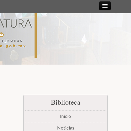
Sesiones
Diputadas y
Diputados
Gaceta
Parlamentaria
Mesa Directiva y Diputación Permanente
Biblioteca
Junta de Coordinación Política
Inicio
Comisiones
Noticias