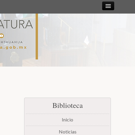
Sesiones
Diputadas y
Diputados
Gaceta
Parlamentaria
Mesa Directiva y Diputación Permanente
Biblioteca
Junta de Coordinación Política
Inicio
Comisiones
Noticias