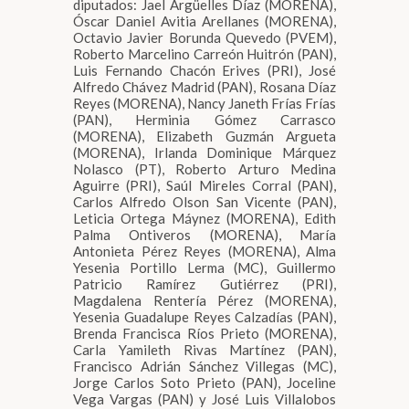
diputados: Jael Argüelles Díaz (MORENA),
Óscar Daniel Avitia Arellanes (MORENA),
Octavio Javier Borunda Quevedo (PVEM),
Roberto Marcelino Carreón Huitrón (PAN),
Luis Fernando Chacón Erives (PRI), José
Alfredo Chávez Madrid (PAN), Rosana Díaz
Reyes (MORENA), Nancy Janeth Frías Frías
(PAN), Herminia Gómez Carrasco
(MORENA), Elizabeth Guzmán Argueta
(MORENA), Irlanda Dominique Márquez
Nolasco (PT), Roberto Arturo Medina
Aguirre (PRI), Saúl Mireles Corral (PAN),
Carlos Alfredo Olson San Vicente (PAN),
Leticia Ortega Máynez (MORENA), Edith
Palma Ontiveros (MORENA), María
Antonieta Pérez Reyes (MORENA), Alma
Yesenia Portillo Lerma (MC), Guillermo
Patricio Ramírez Gutiérrez (PRI),
Magdalena Rentería Pérez (MORENA),
Yesenia Guadalupe Reyes Calzadías (PAN),
Brenda Francisca Ríos Prieto (MORENA),
Carla Yamileth Rivas Martínez (PAN),
Francisco Adrián Sánchez Villegas (MC),
Jorge Carlos Soto Prieto (PAN), Joceline
Vega Vargas (PAN) y José Luis Villalobos