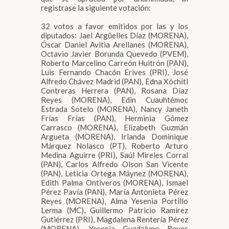
registrase la siguiente votación:
32 votos a favor emitidos por las y los
diputados: Jael Argüelles Díaz (MORENA),
Óscar Daniel Avitia Arellanes (MORENA),
Octavio Javier Borunda Quevedo (PVEM),
Roberto Marcelino Carreón Huitrón (PAN),
Luis Fernando Chacón Erives (PRI), José
Alfredo Chávez Madrid (PAN), Edna Xóchitl
Contreras Herrera (PAN), Rosana Díaz
Reyes (MORENA), Edin Cuauhtémoc
Estrada Sotelo (MORENA), Nancy Janeth
Frías Frías (PAN), Herminia Gómez
Carrasco (MORENA), Elizabeth Guzmán
Argueta (MORENA), Irlanda Dominique
Márquez Nolasco (PT), Roberto Arturo
Medina Aguirre (PRI), Saúl Mireles Corral
(PAN), Carlos Alfredo Olson San Vicente
(PAN), Leticia Ortega Máynez (MORENA),
Edith Palma Ontiveros (MORENA), Ismael
Pérez Pavía (PAN), María Antonieta Pérez
Reyes (MORENA), Alma Yesenia Portillo
Lerma (MC), Guillermo Patricio Ramírez
Gutiérrez (PRI), Magdalena Rentería Pérez
(MORENA), Yesenia Guadalupe Reyes