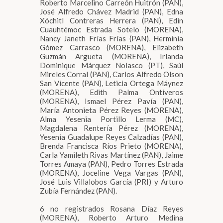
Roberto Marcelino Carreón Huitrón (PAN),
José Alfredo Chávez Madrid (PAN), Edna
Xóchitl Contreras Herrera (PAN), Edin
Cuauhtémoc Estrada Sotelo (MORENA),
Nancy Janeth Frías Frías (PAN), Herminia
Gómez Carrasco (MORENA), Elizabeth
Guzmán Argueta (MORENA), Irlanda
Dominique Márquez Nolasco (PT), Saúl
Mireles Corral (PAN), Carlos Alfredo Olson
San Vicente (PAN), Leticia Ortega Máynez
(MORENA), Edith Palma Ontiveros
(MORENA), Ismael Pérez Pavía (PAN),
María Antonieta Pérez Reyes (MORENA),
Alma Yesenia Portillo Lerma (MC),
Magdalena Rentería Pérez (MORENA),
Yesenia Guadalupe Reyes Calzadías (PAN),
Brenda Francisca Ríos Prieto (MORENA),
Carla Yamileth Rivas Martínez (PAN), Jaime
Torres Amaya (PAN), Pedro Torres Estrada
(MORENA), Joceline Vega Vargas (PAN),
José Luis Villalobos García (PRI) y Arturo
Zubía Fernández (PAN).
6 no registrados Rosana Díaz Reyes
(MORENA), Roberto Arturo Medina