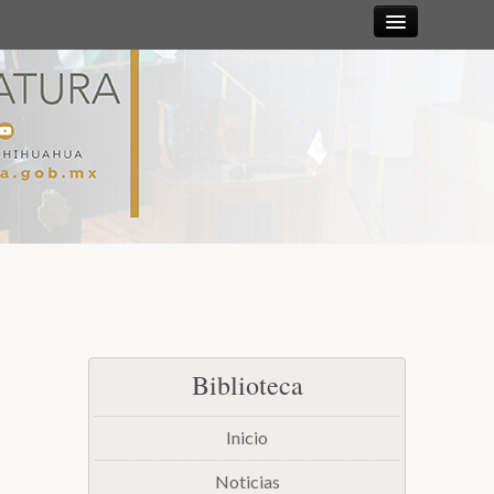
Sesiones
Diputadas y
Diputados
Gaceta
Parlamentaria
Mesa Directiva y Diputación Permanente
Biblioteca
Junta de Coordinación Política
Inicio
Comisiones
Noticias