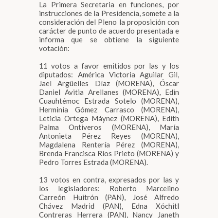
La Primera Secretaria en funciones, por
instrucciones de la Presidencia, somete a la
consideración del Pleno la proposición con
carácter de punto de acuerdo presentada e
informa que se obtiene la siguiente
votación:
11 votos a favor emitidos por las y los
diputados: América Victoria Aguilar Gil,
Jael Argüelles Díaz (MORENA), Óscar
Daniel Avitia Arellanes (MORENA), Edin
Cuauhtémoc Estrada Sotelo (MORENA),
Herminia Gómez Carrasco (MORENA),
Leticia Ortega Máynez (MORENA), Edith
Palma Ontiveros (MORENA), María
Antonieta Pérez Reyes (MORENA),
Magdalena Rentería Pérez (MORENA),
Brenda Francisca Ríos Prieto (MORENA) y
Pedro Torres Estrada (MORENA).
13 votos en contra, expresados por las y
los legisladores: Roberto Marcelino
Carreón Huitrón (PAN), José Alfredo
Chávez Madrid (PAN), Edna Xóchitl
Contreras Herrera (PAN), Nancy Janeth