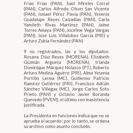
Frías Frías (PAN), Saúl Mireles Corral
(PAN), Carlos Alfredo Olson San Vicente
(PAN), Ismael Pérez Pavía (PAN), Yesenia
Guadalupe Reyes Calzadías (PAN), Carla
Yamileth Rivas Martínez (PAN), Jaime
Torres Amaya (PAN), Joceline Vega Vargas
(PAN), José Luis Villalobos García (PRI) y
Arturo Zubía Fernández (PAN)
9 no registrados, las y los diputados:
Rosana Díaz Reyes (MORENA), Elizabeth
Guzmán Argueta (MORENA), Irlanda
Dominique Márquez Nolasco (PT), Roberto
Arturo Medina Aguirre (PRI), Alma Yesenia
Portillo Lerma (MC), Guillermo Patricio
Ramírez Gutiérrez (PRI), Francisco Adrián
Sánchez Villegas (MC), Jorge Carlos Soto
Prieto (PAN) y Octavio Javier Borunda
Quevedo (PVEM), el último con inasistencia
justificada.
La Presidenta en funciones indica que no se
aprueba el acuerdo; por lo tanto, se ordena
su archivo como asunto concluido.