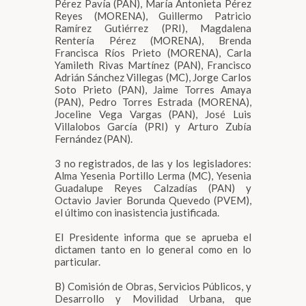
Pérez Pavía (PAN), María Antonieta Pérez
Reyes (MORENA), Guillermo Patricio
Ramírez Gutiérrez (PRI), Magdalena
Rentería Pérez (MORENA), Brenda
Francisca Ríos Prieto (MORENA), Carla
Yamileth Rivas Martínez (PAN), Francisco
Adrián Sánchez Villegas (MC), Jorge Carlos
Soto Prieto (PAN), Jaime Torres Amaya
(PAN), Pedro Torres Estrada (MORENA),
Joceline Vega Vargas (PAN), José Luis
Villalobos García (PRI) y Arturo Zubía
Fernández (PAN).
3 no registrados, de las y los legisladores:
Alma Yesenia Portillo Lerma (MC), Yesenia
Guadalupe Reyes Calzadías (PAN) y
Octavio Javier Borunda Quevedo (PVEM),
el último con inasistencia justificada.
El Presidente informa que se aprueba el
dictamen tanto en lo general como en lo
particular.
B) Comisión de Obras, Servicios Públicos, y
Desarrollo y Movilidad Urbana, que