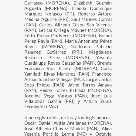
Carrasco (MORENA), Elizabeth Guzmán
Argueta (MORENA), Irlanda Dominique
Márquez Nolasco (PT), Roberto Arturo
Medina Aguirre (PRI), Saúl Mireles Corral
(PAN), Carlos Alfredo Olson San Vicente
(PAN), Leticia Ortega Máynez (MORENA),
Edith Palma Ontiveros (MORENA), Ismael
Pérez Pavía (PAN), María Antonieta Pérez
Reyes (MORENA), Guillermo Patricio
Ramírez Gutiérrez (PRI), Magdalena
Rentería Pérez (MORENA), Yesenia
Guadalupe Reyes Calzadías (PAN), Brenda
Francisca Ríos Prieto (MORENA), Carla
Yamileth Rivas Martínez (PAN), Francisco
Adrián Sánchez Villegas (MC), Jorge Carlos
Soto Prieto (PAN), Jaime Torres Amaya
(PAN), Pedro Torres Estrada (MORENA),
Joceline Vega Vargas (PAN), José Luis
Villalobos García (PRI) y Arturo Zubía
Fernández (PAN).
4 no registrados, de las y los legisladores:
Óscar Daniel Avitia Arellanes (MORENA),
José Alfredo Chávez Madrid (PAN), Alma
Yesenia Portillo Lerma (MC) y Octavio