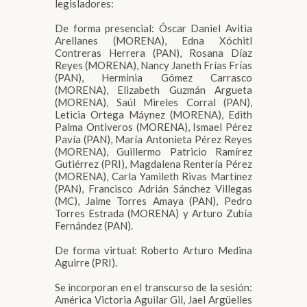
legisladores:
De forma presencial: Óscar Daniel Avitia
Arellanes (MORENA), Edna Xóchitl
Contreras Herrera (PAN), Rosana Díaz
Reyes (MORENA), Nancy Janeth Frías Frías
(PAN), Herminia Gómez Carrasco
(MORENA), Elizabeth Guzmán Argueta
(MORENA), Saúl Mireles Corral (PAN),
Leticia Ortega Máynez (MORENA), Edith
Palma Ontiveros (MORENA), Ismael Pérez
Pavía (PAN), María Antonieta Pérez Reyes
(MORENA), Guillermo Patricio Ramírez
Gutiérrez (PRI), Magdalena Rentería Pérez
(MORENA), Carla Yamileth Rivas Martínez
(PAN), Francisco Adrián Sánchez Villegas
(MC), Jaime Torres Amaya (PAN), Pedro
Torres Estrada (MORENA) y Arturo Zubía
Fernández (PAN).
De forma virtual: Roberto Arturo Medina
Aguirre (PRI).
Se incorporan en el transcurso de la sesión:
América Victoria Aguilar Gil, Jael Argüelles