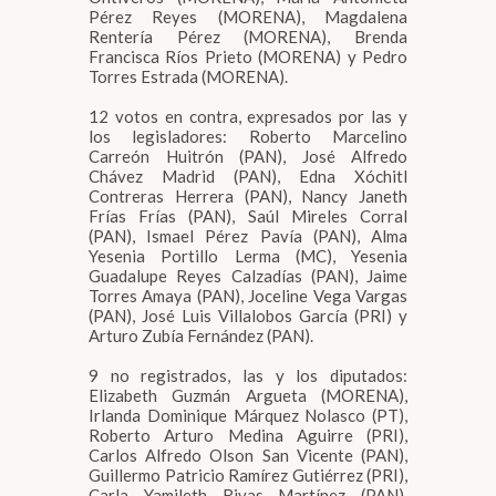
Pérez Reyes (MORENA), Magdalena
Rentería Pérez (MORENA), Brenda
Francisca Ríos Prieto (MORENA) y Pedro
Torres Estrada (MORENA).
12 votos en contra, expresados por las y
los legisladores: Roberto Marcelino
Carreón Huitrón (PAN), José Alfredo
Chávez Madrid (PAN), Edna Xóchitl
Contreras Herrera (PAN), Nancy Janeth
Frías Frías (PAN), Saúl Mireles Corral
(PAN), Ismael Pérez Pavía (PAN), Alma
Yesenia Portillo Lerma (MC), Yesenia
Guadalupe Reyes Calzadías (PAN), Jaime
Torres Amaya (PAN), Joceline Vega Vargas
(PAN), José Luis Villalobos García (PRI) y
Arturo Zubía Fernández (PAN).
9 no registrados, las y los diputados:
Elizabeth Guzmán Argueta (MORENA),
Irlanda Dominique Márquez Nolasco (PT),
Roberto Arturo Medina Aguirre (PRI),
Carlos Alfredo Olson San Vicente (PAN),
Guillermo Patricio Ramírez Gutiérrez (PRI),
Carla Yamileth Rivas Martínez (PAN),