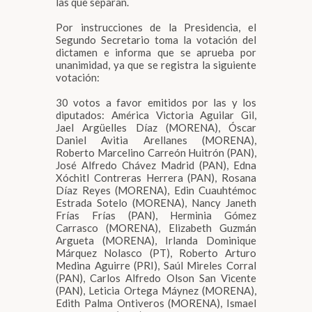
las que separan.
Por instrucciones de la Presidencia, el
Segundo Secretario toma la votación del
dictamen e informa que se aprueba por
unanimidad, ya que se registra la siguiente
votación:
30 votos a favor emitidos por las y los
diputados: América Victoria Aguilar Gil,
Jael Argüelles Díaz (MORENA), Óscar
Daniel Avitia Arellanes (MORENA),
Roberto Marcelino Carreón Huitrón (PAN),
José Alfredo Chávez Madrid (PAN), Edna
Xóchitl Contreras Herrera (PAN), Rosana
Díaz Reyes (MORENA), Edin Cuauhtémoc
Estrada Sotelo (MORENA), Nancy Janeth
Frías Frías (PAN), Herminia Gómez
Carrasco (MORENA), Elizabeth Guzmán
Argueta (MORENA), Irlanda Dominique
Márquez Nolasco (PT), Roberto Arturo
Medina Aguirre (PRI), Saúl Mireles Corral
(PAN), Carlos Alfredo Olson San Vicente
(PAN), Leticia Ortega Máynez (MORENA),
Edith Palma Ontiveros (MORENA), Ismael