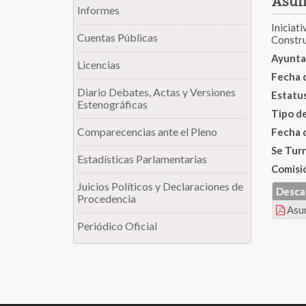
Asun
Informes
Iniciat
Cuentas Públicas
Constru
Ayunta
Licencias
Fecha 
Diario Debates, Actas y Versiones
Estatu
Estenográficas
Tipo d
Comparecencias ante el Pleno
Fecha 
Se Tur
Estadísticas Parlamentarias
Comisi
Juicios Políticos y Declaraciones de
Desca
Procedencia
Asu
Periódico Oficial