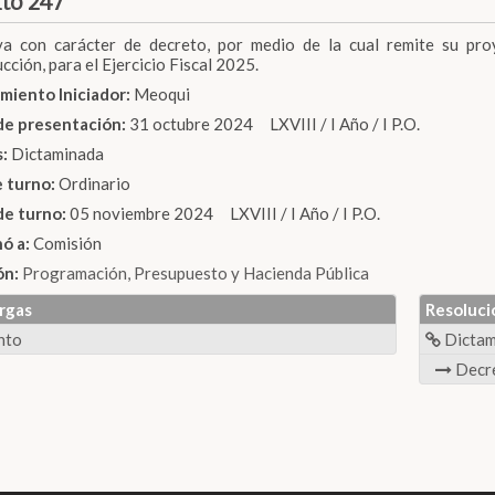
to 247
iva con carácter de decreto, por medio de la cual remite su pr
cción, para el Ejercicio Fiscal 2025.
miento Iniciador:
Meoqui
de presentación:
31 octubre 2024 LXVIII / I Año / I P.O.
s:
Dictaminada
e turno:
Ordinario
de turno:
05 noviembre 2024 LXVIII / I Año / I P.O.
nó a:
Comisión
ón:
Programación, Presupuesto y Hacienda Pública
rgas
Resoluci
nto
Dicta
Decr