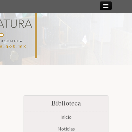
Sesiones
Diputadas y
Diputados
Gaceta
Parlamentaria
Mesa Directiva y Diputación Permanente
Biblioteca
Junta de Coordinación Política
Inicio
Comisiones
Noticias