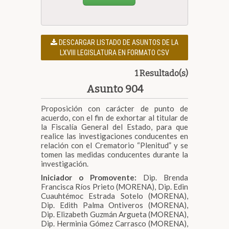
DESCARGAR LISTADO DE ASUNTOS DE LA
LXVIII LEGISLATURA EN FORMATO CSV
1 Resultado(s)
Asunto 904
Proposición con carácter de punto de
acuerdo, con el fin de exhortar al titular de
la Fiscalía General del Estado, para que
realice las investigaciones conducentes en
relación con el Crematorio “Plenitud” y se
tomen las medidas conducentes durante la
investigación.
Iniciador o Promovente:
Dip. Brenda
Francisca Ríos Prieto (MORENA), Dip. Edin
Cuauhtémoc Estrada Sotelo (MORENA),
Dip. Edith Palma Ontiveros (MORENA),
Dip. Elizabeth Guzmán Argueta (MORENA),
Dip. Herminia Gómez Carrasco (MORENA),