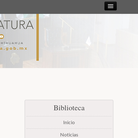
Sesiones
Diputadas y
Diputados
Gaceta
Parlamentaria
Mesa Directiva y Diputación Permanente
Biblioteca
Junta de Coordinación Política
Inicio
Comisiones
Noticias