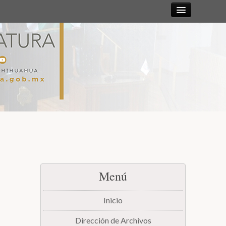
Sesiones
Diputadas y
Diputados
Gaceta
Parlamentaria
Mesa Directiva y Diputación Permanente
Menú
Junta de Coordinación Política
Inicio
Comisiones
Dirección de Archivos